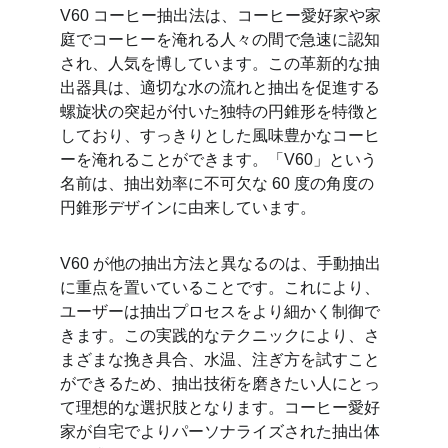
V60 コーヒー抽出法は、コーヒー愛好家や家
庭でコーヒーを淹れる人々の間で急速に認知
され、人気を博しています。この革新的な抽
出器具は、適切な水の流れと抽出を促進する
螺旋状の突起が付いた独特の円錐形を特徴と
しており、すっきりとした風味豊かなコーヒ
ーを淹れることができます。「V60」と​​いう
名前は、抽出効率に不可欠な 60 度の角度の
円錐形デザインに由来しています。
V60 が他の抽出方法と異なるのは、手動抽出
に重点を置いていることです。これにより、
ユーザーは抽出プロセスをより細かく制御で
きます。この実践的なテクニックにより、さ
まざまな挽き具合、水温、注ぎ方を試すこと
ができるため、抽出技術を磨きたい人にとっ
て理想的な選択肢となります。コーヒー愛好
家が自宅でよりパーソナライズされた抽出体