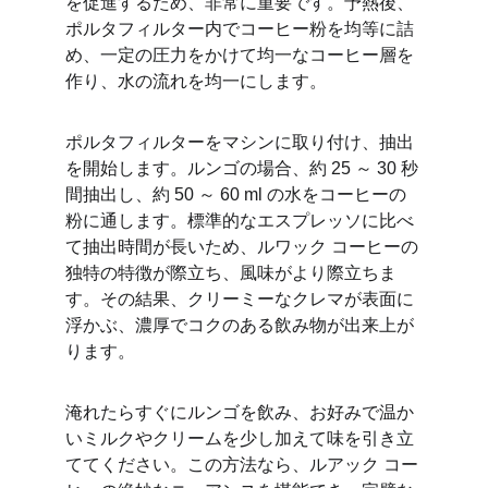
を促進するため、非常に重要です。予熱後、
ポルタフィルター内でコーヒー粉を均等に詰
め、一定の圧力をかけて均一なコーヒー層を
作り、水の流れを均一にします。
ポルタフィルターをマシンに取り付け、抽出
を開始します。ルンゴの場合、約 25 ～ 30 秒
間抽出し、約 50 ～ 60 ml の水をコーヒーの
粉に通します。標準的なエスプレッソに比べ
て抽出時間が長いため、ルワック コーヒーの
独特の特徴が際立ち、風味がより際立ちま
す。その結果、クリーミーなクレマが表面に
浮かぶ、濃厚でコクのある飲み物が出来上が
ります。
淹れたらすぐにルンゴを飲み、お好みで温か
いミルクやクリームを少し加えて味を引き立
ててください。この方法なら、ルアック コー