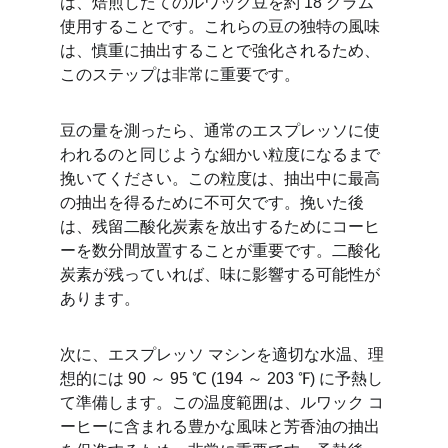
は、焙煎したてのルワック豆を約 18 グラム
使用することです。これらの豆の独特の風味
は、慎重に抽出することで強化されるため、
このステップは非常に重要です。
豆の量を測ったら、通常のエスプレッソに使
われるのと同じような細かい粒度になるまで
挽いてください。この粒度は、抽出中に最高
の抽出を得るために不可欠です。挽いた後
は、残留二酸化炭素を放出するためにコーヒ
ーを数分間放置することが重要です。二酸化
炭素が残っていれば、味に影響する可能性が
あります。
次に、エスプレッソ マシンを適切な水温、理
想的には 90 ～ 95 ℃ (194 ～ 203 ℉) に予熱し
て準備します。この温度範囲は、ルワック コ
ーヒーに含まれる豊かな風味と芳香油の抽出