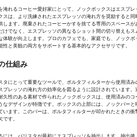
を淹れるコーヒー愛好家にとって、ノックボックスはエスプレ
クスは、より洗練されたエスプレッソの淹れ方を奨励すると同
供します。廃棄されたコーヒーかすを捨てる専用のスペースが
だけでなく、エスプレッソの異なるショット間の切り替えもス
な体験が向上します。プロのカフェでも、家庭でも、ノックボ
能性と美観の両方をサポートする基本的なアクセサリです。
の仕組み
スタにとって重要なツールで、ポルタフィルターから使用済み
スプレッソの淹れ方の効率化を図るように設計されています。
耐久性のある素材で作られたノックボックスは、使用済みのコ
うなデザインが特徴です。ボックスの上部には、ノックバーと
ています。このバーは、ポルタフィルターが叩かれたときの衝
欠です。
るには、バリスタが最初にエスプレッソを抽出します。抽出後