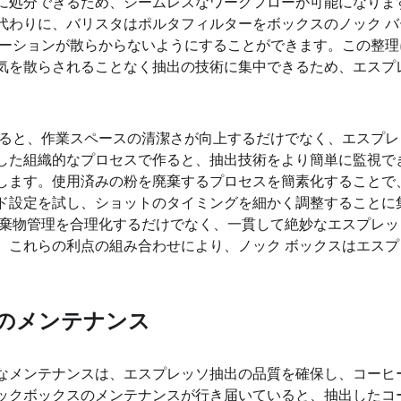
に処分できるため、シームレスなワークフローが可能になりま
代わりに、バリスタはポルタフィルターをボックスのノック 
テーションが散らからないようにすることができます。この整
タが気を散らされることなく抽出の技術に集中できるため、エス
すると、作業スペースの清潔さが向上するだけでなく、エスプ
した組織的なプロセスで作ると、抽出技術をより簡単に監視で
します。使用済みの粉を廃棄するプロセスを簡素化することで
ド設定を試し、ショットのタイミングを細かく調整することに
廃棄物管理を合理化するだけでなく、一貫して絶妙なエスプレ
。これらの利点の組み合わせにより、ノック ボックスはエス
のメンテナンス
なメンテナンスは、エスプレッソ抽出の品質を確保し、コーヒ
ックボックスのメンテナンスが行き届いていると、抽出したコ