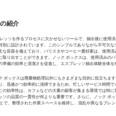
スの紹介
プレッソを作るプロセスに欠かせないツールで、抽出後に使用済
特別に設計されています。このシンプルでありながら不可欠な
丈な容器を備えており、バリスタやコーヒー愛好家は、使用済
に取り出すことができます。ノック ボックスは、使用済みの
の準備の効率と清潔さを促進し、エスプレッソ抽出体験全体を
ク ボックスは廃棄物処理以外にもさまざまな目的に役立ちま
り、迅速かつ効率的に清掃できるため、忙しいサービス時間で
この効率性は、カフェなどの大量の顧客が集まる環境では特に
ッソの品質の一貫性が何よりも重要です。さらに、ノック ボ
ことで、整理された作業スペースを維持し、混乱や異なるブレ