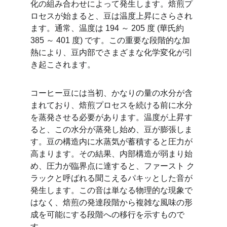
化の組み合わせによって発生します。焙煎プ
ロセスが始まると、豆は温度上昇にさらされ
ます。通常、温度は 194 ～ 205 度 (華氏約 
385 ～ 401 度) です。この重要な段階的な加
熱により、豆内部でさまざまな化学変化が引
き起こされます。
コーヒー豆には当初、かなりの量の水分が含
まれており、焙煎プロセスを続ける前に水分
を蒸発させる必要があります。温度が上昇す
ると、この水分が蒸発し始め、豆が膨張しま
す。豆の構造内に水蒸気が蓄積すると圧力が
高まります。その結果、内部構造が弱まり始
め、圧力が臨界点に達すると、ファースト ク
ラックと呼ばれる聞こえるパキッとした音が
発生します。この音は単なる物理的な現象で
はなく、焙煎の発達段階から複雑な風味の形
成を可能にする段階への移行を示すもので
す。