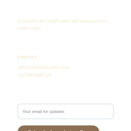
Luxury
Experience the world's rarest and most exclusive 
coffee today.
CONTACT :
order@theluwakcoffee.com
+62 898 8282 228
Enter your email address