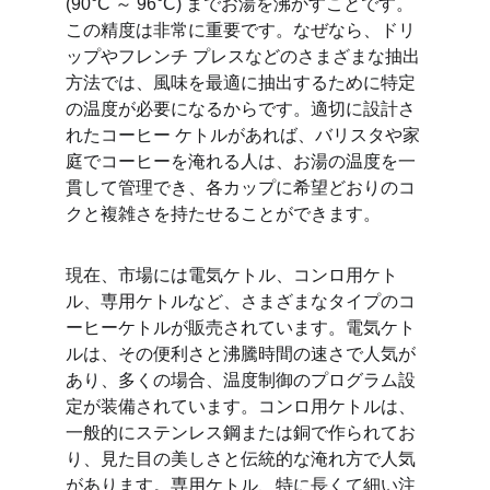
(90°C ～ 96°C) までお湯を沸かすことです。
この精度は非常に重要です。なぜなら、ドリ
ップやフレンチ プレスなどのさまざまな抽出
方法では、風味を最適に抽出するために特定
の温度が必要になるからです。適切に設計さ
れたコーヒー ケトルがあれば、バリスタや家
庭でコーヒーを淹れる人は、お湯の温度を一
貫して管理でき、各カップに希望どおりのコ
クと複雑さを持たせることができます。
現在、市場には電気ケトル、コンロ用ケト
ル、専用ケトルなど、さまざまなタイプのコ
ーヒーケトルが販売されています。電気ケト
ルは、その便利さと沸騰時間の速さで人気が
あり、多くの場合、温度制御のプログラム設
定が装備されています。コンロ用ケトルは、
一般的にステンレス鋼または銅で作られてお
り、見た目の美しさと伝統的な淹れ方で人気
があります。専用ケトル、特に長くて細い注