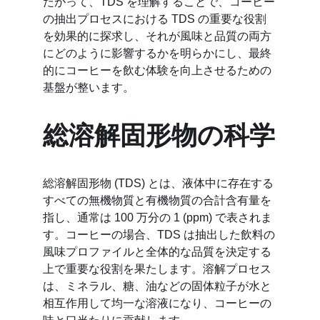
たがって、TDS を理解することで、コーヒー
の抽出プロセスにおける TDS の重要な役割
を効果的に探求し、それが風味と品質の両方
にどのように影響するかを明らかにし、最終
的にコーヒーを飲む体験を向上させるための
基盤が整います。
総溶解固形物の科学
総溶解固形物 (TDS) とは、液体中に存在する
すべての無機物質と有機物質の合計含有量を
指し、通常は 100 万分の 1 (ppm) で表されま
す。コーヒーの場合、TDS は抽出した飲料の
風味プロファイルと全体的な品質を決定する
上で重要な役割を果たします。溶解プロセス
は、ミネラル、糖、油などの固体粒子が水と
相互作用して均一な溶液になり、コーヒーの