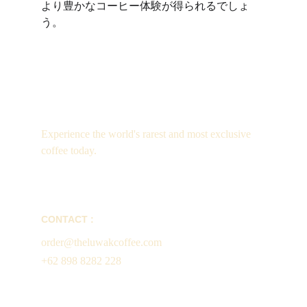
より豊かなコーヒー体験が得られるでしょ
う。
Luxury
Experience the world's rarest and most exclusive 
coffee today.
CONTACT :
order@theluwakcoffee.com
+62 898 8282 228