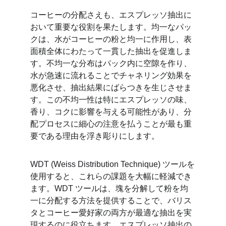
コーヒーの分配さえも、エスプレッソ抽出に
おいて重要な役割を果たします。均一なパッ​​
クは、水がコーヒーの粉と均一に作用し、表
面積全体にわたって一貫した抽出を促進しま
す。不均一な分布はパック内に空隙を作り、
水が急速に流れることでチャネリング効果を
悪化させ、抽出結果にばらつきを生じさせま
す。この不均一性は特にエスプレッソの味、
香り、コクに影響を与える可能性があり、分
配プロセスに細心の注意を払うことが最も重
要である理由を浮き彫りにします。
WDT (Weiss Distribution Technique) ツールを
使用すると、これらの課題を大幅に軽減でき
ます。WDT ツールは、塊を分解して粉を均
一に分配する方法を提供することで、バリス
タとコーヒー愛好家の両方が最適な抽出を実
現するのに役立ちます。エスプレッソ抽出の