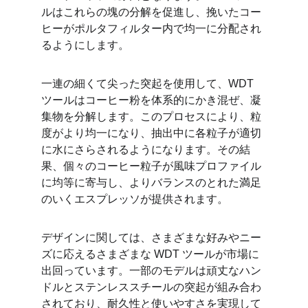
ルはこれらの塊の分解を促進し、挽いたコー
ヒーがポルタフィルター内で均一に分配され
るようにします。
一連の細くて尖った突起を使用して、WDT 
ツールはコーヒー粉を体系的にかき混ぜ、凝
集物を分解します。このプロセスにより、粒
度がより均一になり、抽出中に各粒子が適切
に水にさらされるようになります。その結
果、個々のコーヒー粒子が風味プロファイル
に均等に寄与し、よりバランスのとれた満足
のいくエスプレッソが提供されます。
デザインに関しては、さまざまな好みやニー
ズに応えるさまざまな WDT ツールが市場に
出回っています。一部のモデルは頑丈なハン
ドルとステンレススチールの突起が組み合わ
されており、耐久性と使いやすさを実現して