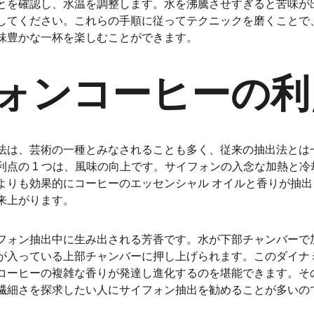
とを確認し、水温を調整します。水を沸騰させすぎると苦味が
してください。これらの手順に従ってテクニックを磨くことで
味豊かな一杯を楽しむことができます。
ォンコーヒーの利
法は、芸術の一種とみなされることも多く、従来の抽出法とは
利点の 1 つは、風味の向上です。サイフォンの入念な加熱と
よりも効果的にコーヒーのエッセンシャル オイルと香りが抽
来上がります。
フォン抽出中に生み出される芳香です。水が下部チャンバーで
が入っている上部チャンバーに押し上げられます。このダイナ
コーヒーの複雑な香りが発達し進化するのを堪能できます。そ
繊細さを探求したい人にサイフォン抽出を勧めることが多いの