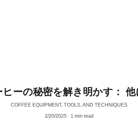
CERTIFIED WILD LUWAK COFFEE, 100% WILD
ーヒーの秘密を解き明かす： 他
COFFEE EQUIPMENT, TOOLS, AND TECHNIQUES
2/20/2025
1 min read