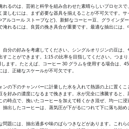
淹れるのは、芸術と科学を組み合わせた素晴らしいプロセスで
く楽しむには、まず必要な器具を揃えることが不可欠です。サイ
チやアルコール ストーブなど)、新鮮なコーヒー豆、グラインダ
で淹れるには、良質の挽き具合が重要です。最適な抽出には、
、自分の好みを考慮してください。シングルオリジンの豆は、
すことができます。1:15 の比率を目指してください。つまり、
使用します。たとえば、コーヒー 30 グラムを使用する場合は、4
には、正確なスケールが不可欠です。
ォンの下のチャンバーに計量した水を入れて熱源の上に置くこ
豆を好みの濃度になるまで挽きます。水が完全に沸騰すると、
の時点で、挽いたコーヒーを加えて軽くかき混ぜ、均一に浸透させ
。抽出したコーヒーは、蒸気圧が下がるにつれて下に落ち始め
な問題には、抽出過多や味のばらつきなどがあります。これら