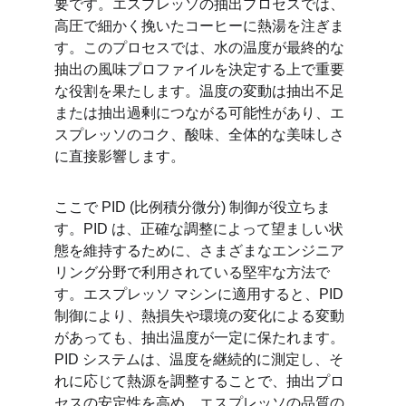
要です。エスプレッソの抽出プロセスでは、
高圧で細かく挽いたコーヒーに熱湯を注ぎま
す。このプロセスでは、水の温度が最終的な
抽出の風味プロファイルを決定する上で重要
な役割を果たします。温度の変動は抽出不足
または抽出過剰につながる可能性があり、エ
スプレッソのコク、酸味、全体的な美味しさ
に直接影響します。
ここで PID (比例積分微分) 制御が役立ちま
す。PID は、正確な調整によって望ましい状
態を維持するために、さまざまなエンジニア
リング分野で利用されている堅牢な方法で
す。エスプレッソ マシンに適用すると、PID 
制御により、熱損失や環境の変化による変動
があっても、抽出温度が一定に保たれます。
PID システムは、温度を継続的に測定し、そ
れに応じて熱源を調整することで、抽出プロ
セスの安定性を高め、エスプレッソの品質の